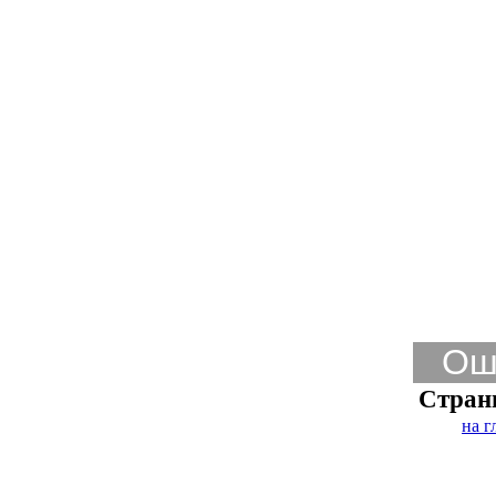
Ош
Стран
на г