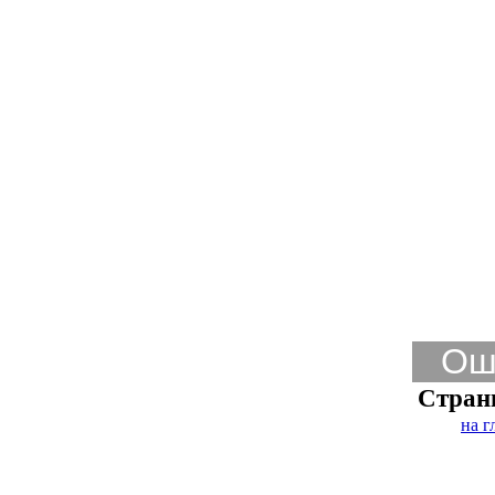
Ош
Стран
на г