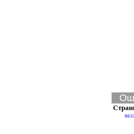
Ош
Стран
на г