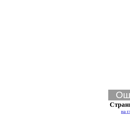
Ош
Стран
на г