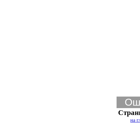
Ош
Стран
на г