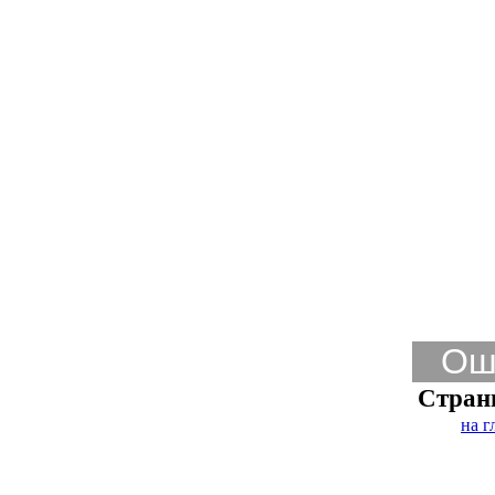
Ош
Стран
на г