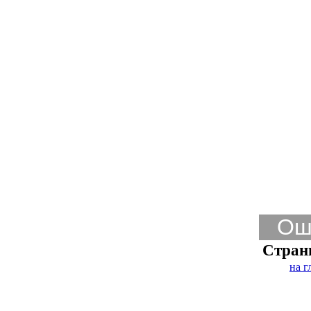
Ош
Стран
на г