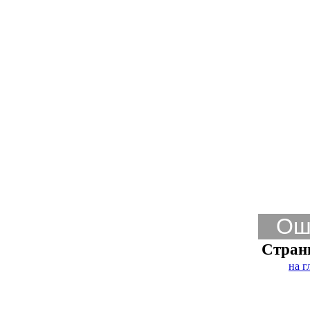
Ош
Стран
на г