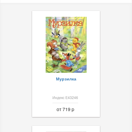
Мурзилка
Индекс Е43246
от 719 p