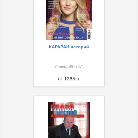
КАРАВАН историй
Индекс Э87837
от 1385 p