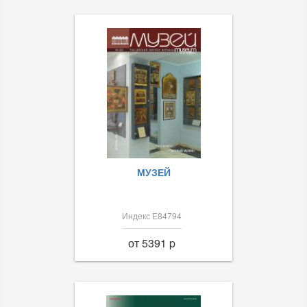
МУЗЕЙ
Индекс Е84794
от 5391 p