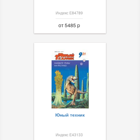
Индекс Е84789
от 5485 p
Юный техник
Индекс Е43133