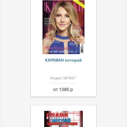
КАРАВАН историй
Индекс Э87837
от 1385 p