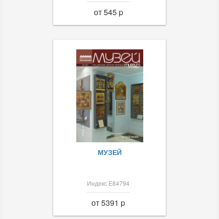
от 545 p
МУЗЕЙ
Индекс Е84794
от 5391 p