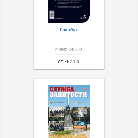
Главбух
Индекс Э40708
от 7674 p