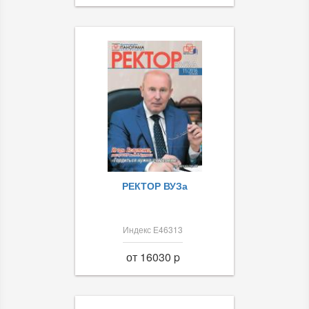
РЕКТОР ВУЗа
Индекс Е46313
от 16030 p