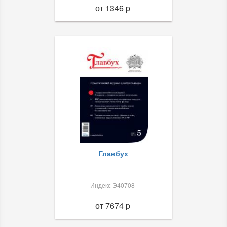
от 1346 p
Главбух
Индекс Э40708
от 7674 p