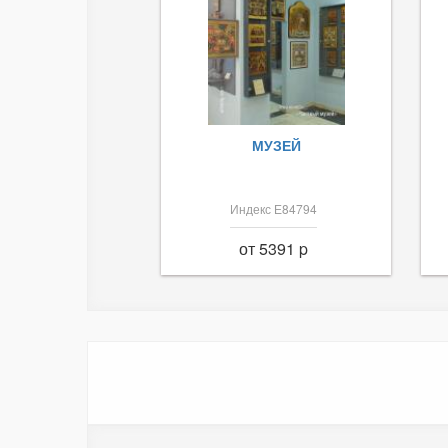
МУЗЕЙ
Индекс Е84794
от 5391 p