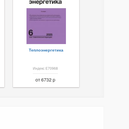
Теплоэнергетика
Индекс Е70968
от 6732 p