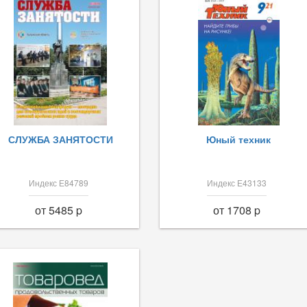
СЛУЖБА ЗАНЯТОСТИ
Юный техник
Индекс Е84789
Индекс Е43133
от 5485 p
от 1708 p