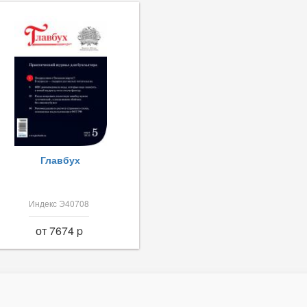
Главбух
Индекс Э40708
от 7674 p