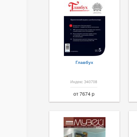
Главбух
Индекс Э40708
от 7674 p