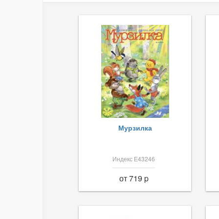
Мурзилка
Индекс Е43246
от 719 p