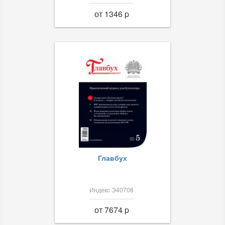
от 1346 p
Главбух
Индекс Э40708
от 7674 p