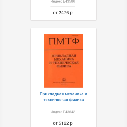
Индекс Е43586
от 2476 p
Прикладная механика и
техническая физика
Индекс Е43642
от 5122 p