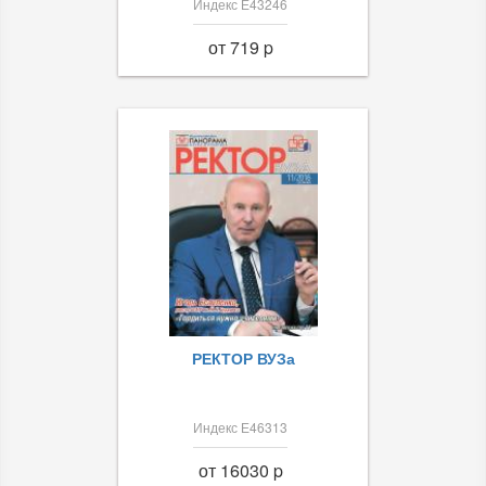
Индекс Е43246
от 719 p
РЕКТОР ВУЗа
Индекс Е46313
от 16030 p