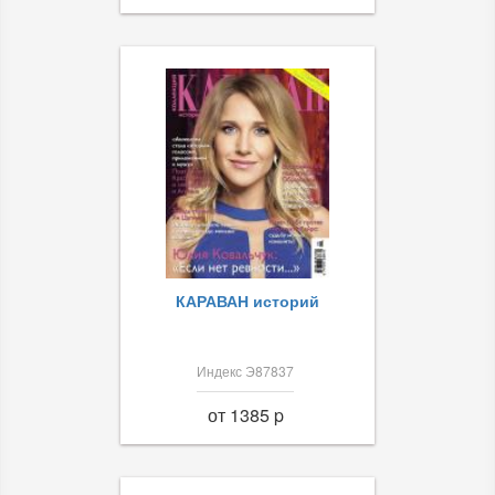
КАРАВАН историй
Индекс Э87837
от 1385 p