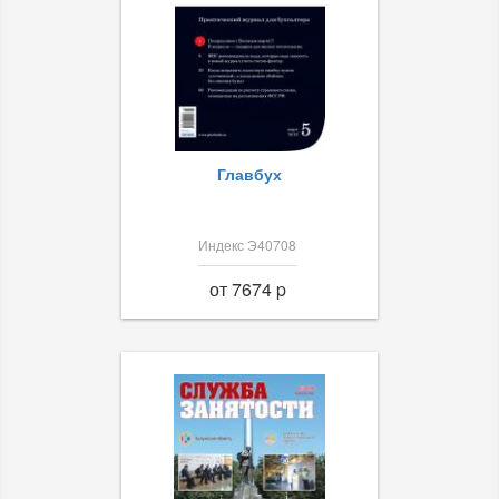
Главбух
Индекс Э40708
от 7674 p