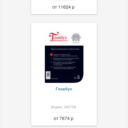
от 11624 p
Главбух
Индекс Э40708
от 7674 p