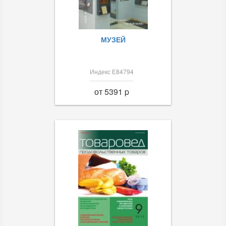
МУЗЕЙ
Индекс Е84794
от 5391 p