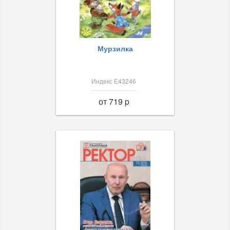
Мурзилка
Индекс Е43246
от 719 p