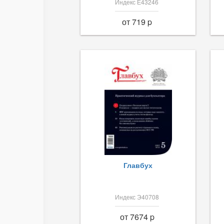
Индекс Е43246
от 719 p
Главбух
Индекс Э40708
от 7674 p