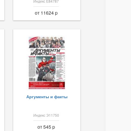
Индекс Е84787
от 11624 p
Аргументы и факты
Индекс Э11750
от 545 p