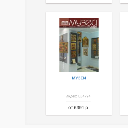
МУЗЕЙ
Индекс Е84794
от 5391 p