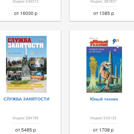
Индекс Е46313
Индекс Э87837
от 16030 p
от 1385 p
СЛУЖБА ЗАНЯТОСТИ
Юный техник
Индекс Е84789
Индекс Е43133
от 5485 p
от 1708 p