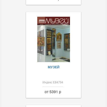
МУЗЕЙ
Индекс Е84794
от 5391 p