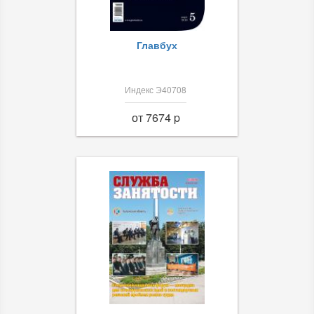
Главбух
Индекс Э40708
от 7674 p