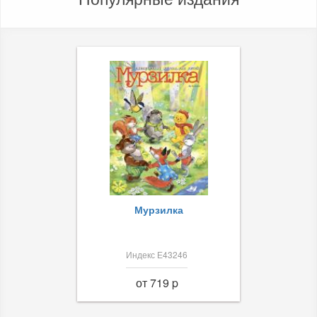
Мурзилка
Индекс Е43246
от 719 p