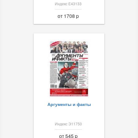
Индекс Е43133
от 1708 p
Аргументы и факты
Индекс Э11750
от 545 p