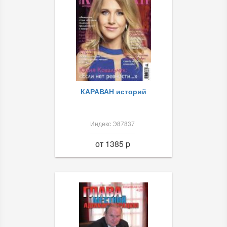
КАРАВАН историй
Индекс Э87837
от 1385 p