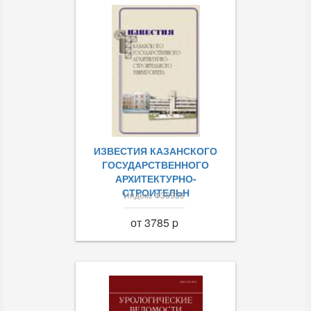
ИЗВЕСТИЯ КАЗАНСКОГО
ГОСУДАРСТВЕННОГО
АРХИТЕКТУРНО-
СТРОИТЕЛЬН
Индекс Ф36939
от 3785 p