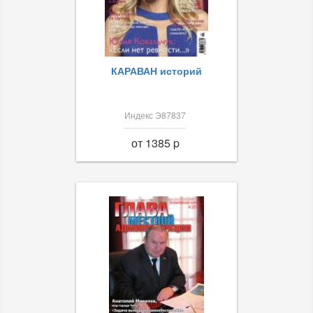
КАРАВАН историй
Индекс Э87837
от 1385 p