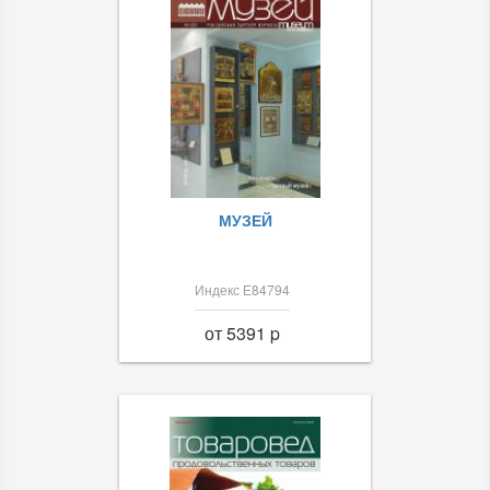
МУЗЕЙ
Индекс Е84794
от 5391 p