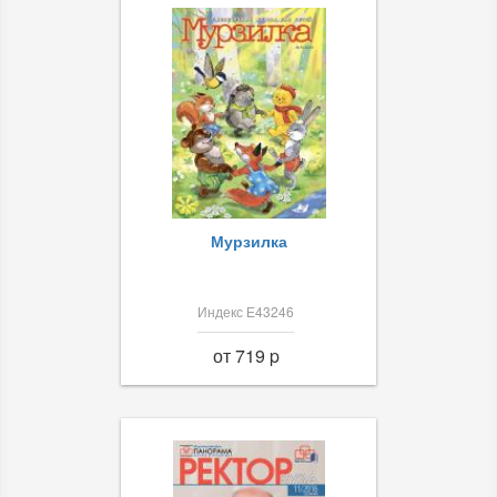
Мурзилка
Индекс Е43246
от 719 p