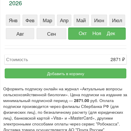
2026
Янв
Фев
Мар
Апр
Май
Июн
Июл
Окт
Ноя
Дек
Авг
Сен
2871
₽
Стоимость
Добавить в корзину
Оформить подписку онлайн на журнал «Актуальные вопросы
сельскохозяйственной биологии». Цена подписки на издание за
минимальный подписной период —
2871.00
руб. Оплата
подписки производится через филиалы Сбербанка РФ (для
физических лиц), по безналичному расчету (для юридических
лиц), банковской картой «Visa» и «MasterCard», другими
электронными способами оплаты через сервис "Робокасса".
Доставка товара осуществляется АО "Почта России"