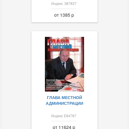
Индекс Э87837
от 1385 p
ГЛАВА МЕСТНОЙ
АДМИНИСТРАЦИИ
Индекс Е84787
от 11624 p