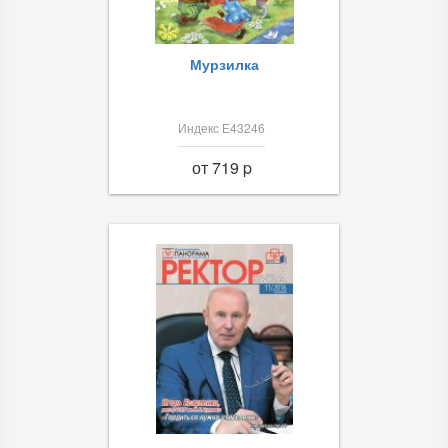
Мурзилка
Индекс Е43246
от 719 p