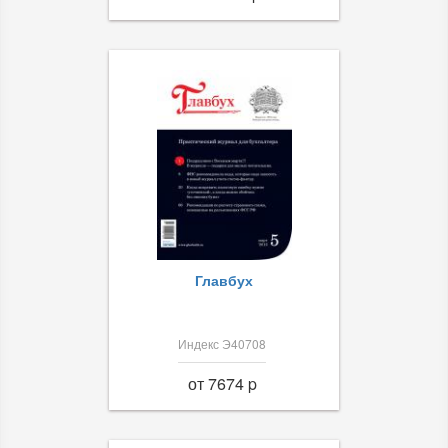
Главбух
Индекс Э40708
от 7674 p