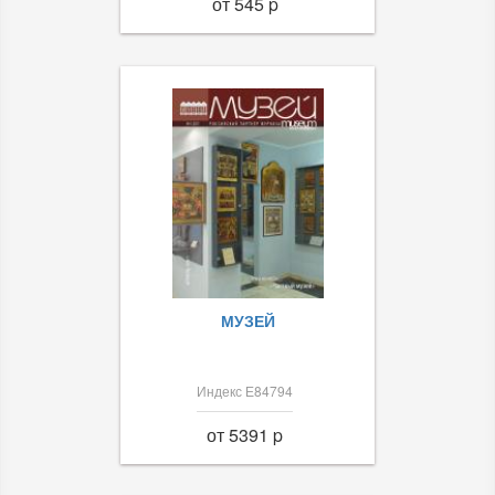
от 545 p
МУЗЕЙ
Индекс Е84794
от 5391 p