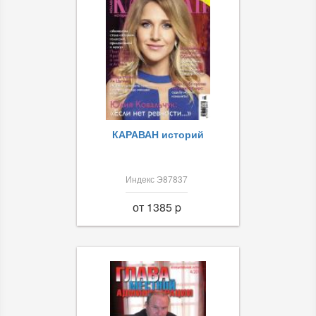
КАРАВАН историй
Индекс Э87837
от 1385 p