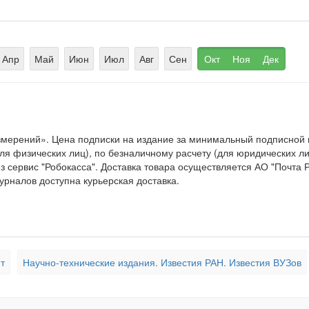
Апр
Май
Июн
Июл
Авг
Сен
Окт
Ноя
Дек
змерений». Цена подписки на издание за минимальный подписно
 физических лиц), по безналичному расчету (для юридических лиц
 сервис "Робокасса". Доставка товара осуществляется АО "Почта 
урналов доступна курьерская доставка.
т
Научно-технические издания. Известия РАН. Известия ВУЗов