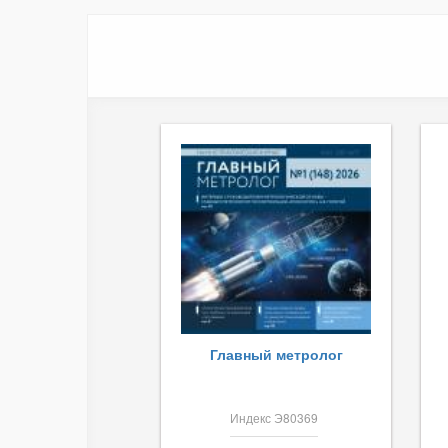
Главный метролог
Индекс Э80369