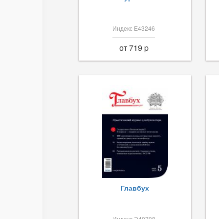
Индекс Е43246
от 719 p
Главбух
Индекс Э40708