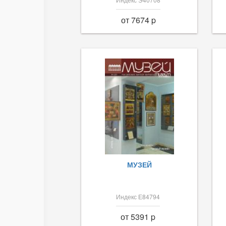
от 7674 p
МУЗЕЙ
Индекс Е84794
от 5391 p