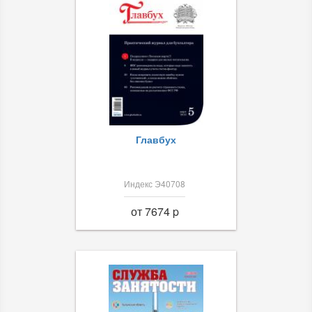
Главбух
Индекс Э40708
от 7674 p