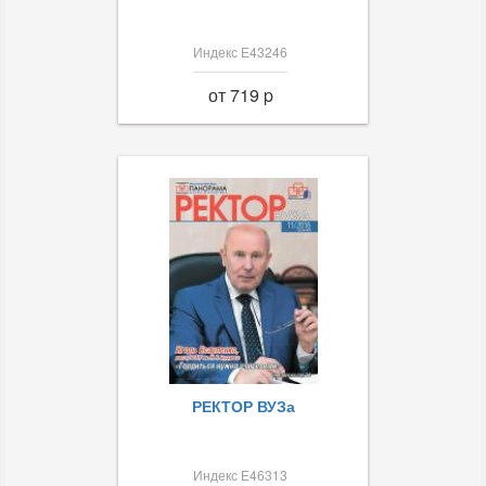
Индекс Е43246
от 719 p
РЕКТОР ВУЗа
Индекс Е46313