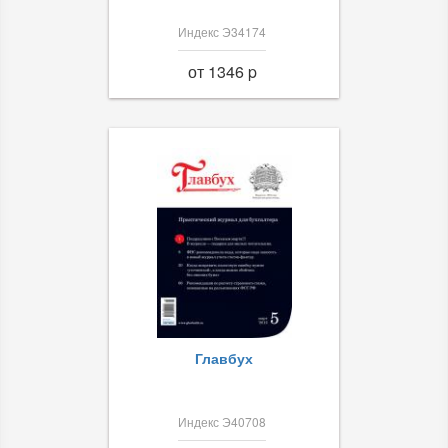
Индекс Э34174
от 1346 p
Главбух
Индекс Э40708