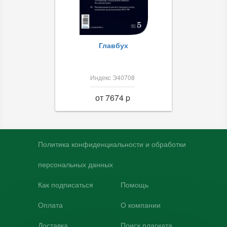
Главбух
Индекс Э40708
от 7674 p
Политика конфиденциальности и обработки
персональных данных
Как подписаться
Помощь
Оплата
О компании
Доставка
Поиск плагиата