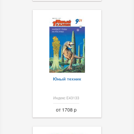
Юный техник
Индекс Е43133
от 1708 p