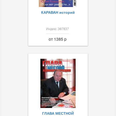
КАРАВАН историй
Индекс Э87837
от 1385 p
ГЛАВА МЕСТНОЙ