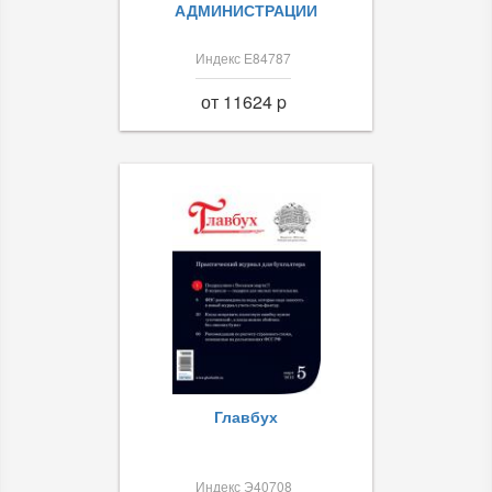
АДМИНИСТРАЦИИ
Индекс Е84787
от 11624 p
Главбух
Индекс Э40708