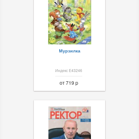
Мурзилка
Индекс Е43246
от 719 p