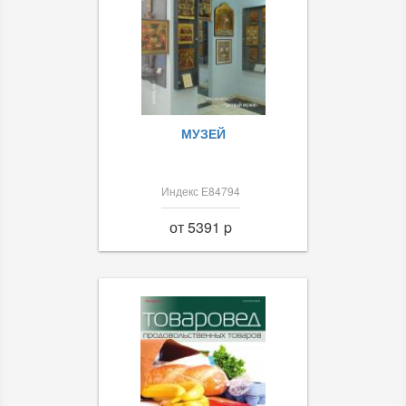
МУЗЕЙ
Индекс Е84794
от 5391 p