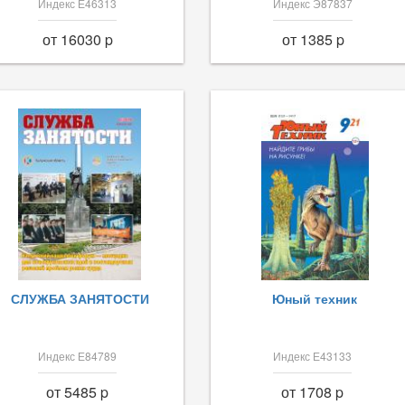
Индекс Е46313
Индекс Э87837
от 16030 p
от 1385 p
СЛУЖБА ЗАНЯТОСТИ
Юный техник
Индекс Е84789
Индекс Е43133
от 5485 p
от 1708 p