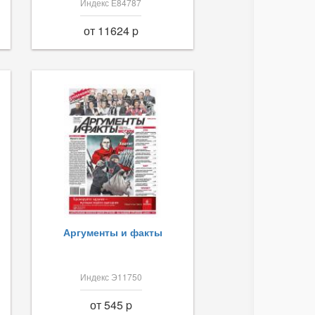
Индекс Е84787
от 11624 p
Аргументы и факты
Индекс Э11750
от 545 p