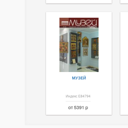
МУЗЕЙ
Индекс Е84794
от 5391 p