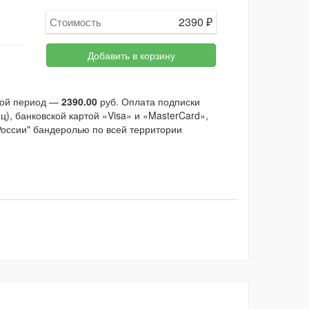
2390
₽
Стоимость
Добавить в корзину
ной период —
2390.00
руб. Оплата подписки
), банковской картой «Visa» и «MasterCard»,
России" бандеролью по всей территории