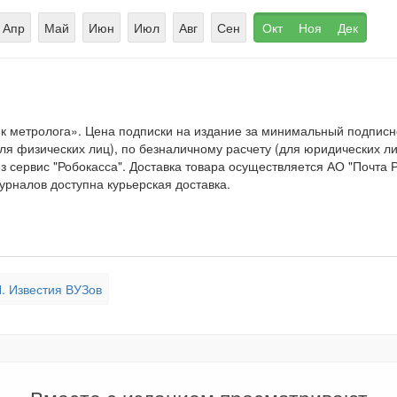
Апр
Май
Июн
Июл
Авг
Сен
Окт
Ноя
Дек
к метролога». Цена подписки на издание за минимальный подпис
 физических лиц), по безналичному расчету (для юридических лиц
 сервис "Робокасса". Доставка товара осуществляется АО "Почта 
урналов доступна курьерская доставка.
. Известия ВУЗов