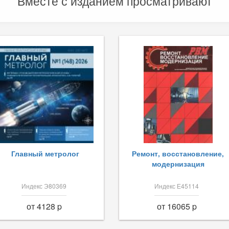
Вместе с изданием просматривают
Главный метролог
Ремонт, восстановление,
модернизация
Индекс Э80369
Индекс Е45114
от 4128 p
от 16065 p