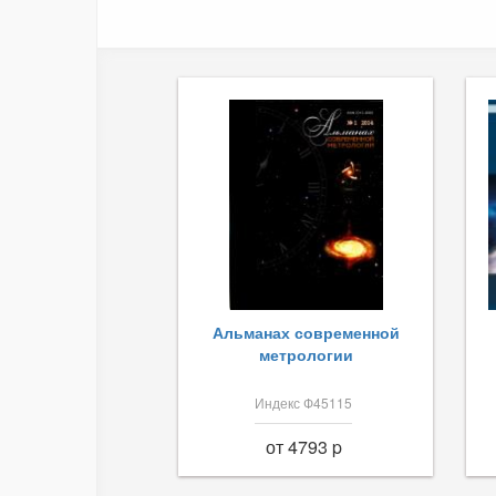
Альманах современной
метрологии
Индекс Ф45115
от 4793 p