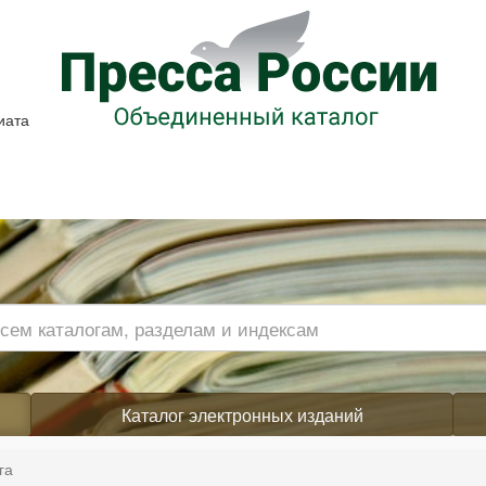
иата
Каталог электронных изданий
га