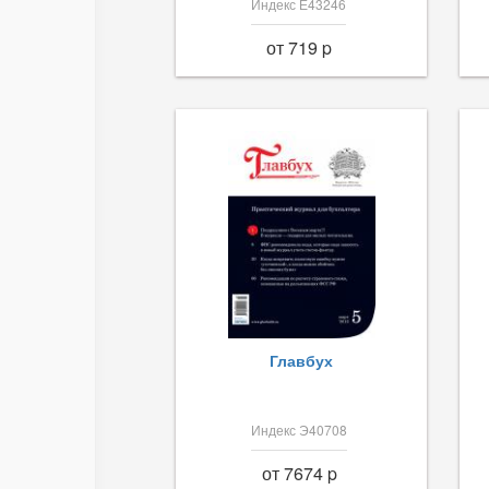
Индекс Е43246
от 719 p
Главбух
Индекс Э40708
от 7674 p