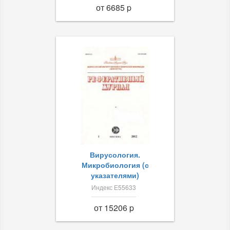
от 6685 p
Вирусология.
Микробиология (с
указателями)
Индекс Е55633
от 15206 p