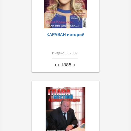
КАРАВАН историй
Индекс Э87837
от 1385 p