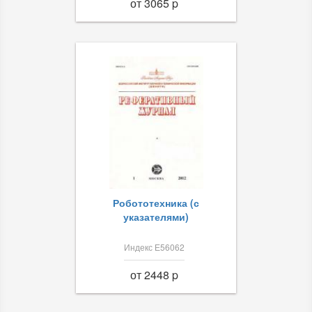
от 3065 p
Робототехника (с
указателями)
Индекс Е56062
от 2448 p