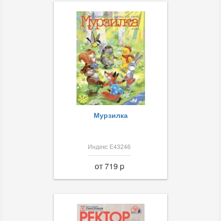
Мурзилка
Индекс Е43246
от 719 p