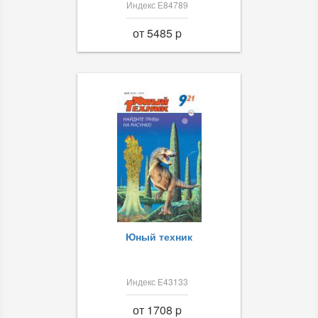
Индекс Е84789
от 5485 p
Юный техник
Индекс Е43133
от 1708 p