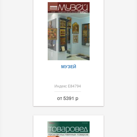
МУЗЕЙ
Индекс Е84794
от 5391 p