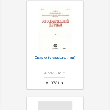
Сварка (с указателями)
Индекс Е56102
от 3731 p