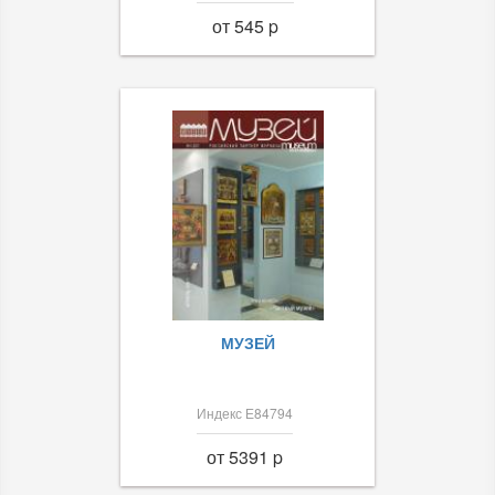
от 545 p
МУЗЕЙ
Индекс Е84794
от 5391 p