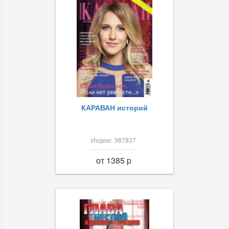
КАРАВАН историй
Индекс Э87837
от 1385 p