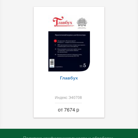
Главбух
Индекс Э40708
от 7674 p