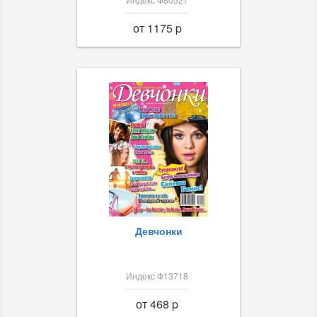
от 1175 p
Девчонки
Индекс Ф13718
от 468 p