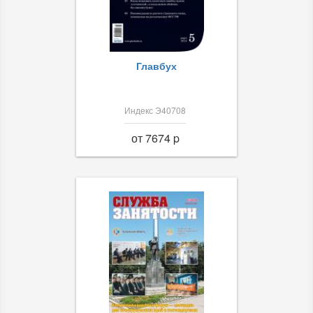
Главбух
Индекс Э40708
от 7674 p