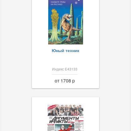
Юный техник
Индекс Е43133
от 1708 p