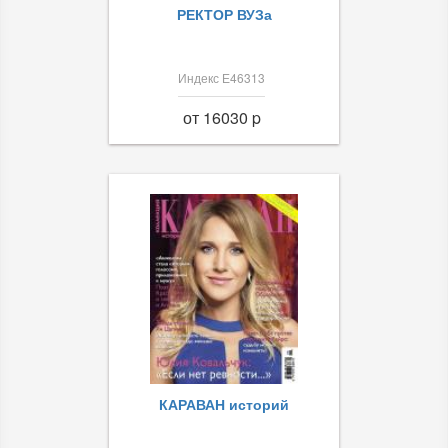
РЕКТОР ВУЗа
Индекс Е46313
от 16030 p
КАРАВАН историй