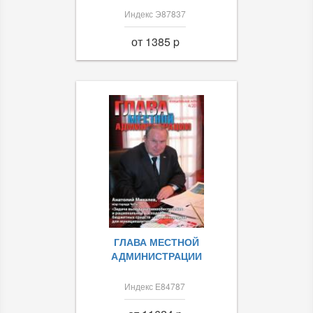
Индекс Э87837
от 1385 p
ГЛАВА МЕСТНОЙ
АДМИНИСТРАЦИИ
Индекс Е84787