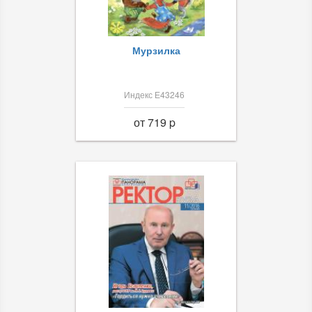
Мурзилка
Индекс Е43246
от 719 p