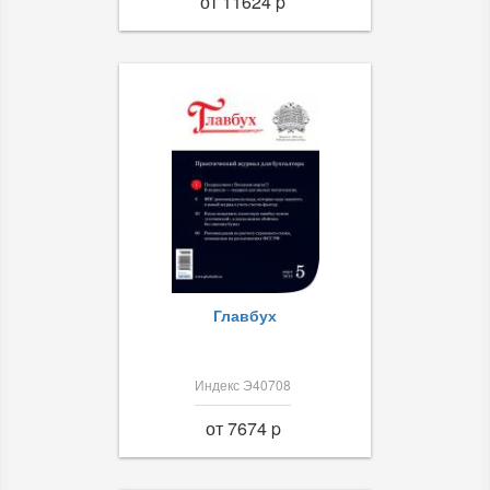
от 11624 p
Главбух
Индекс Э40708
от 7674 p