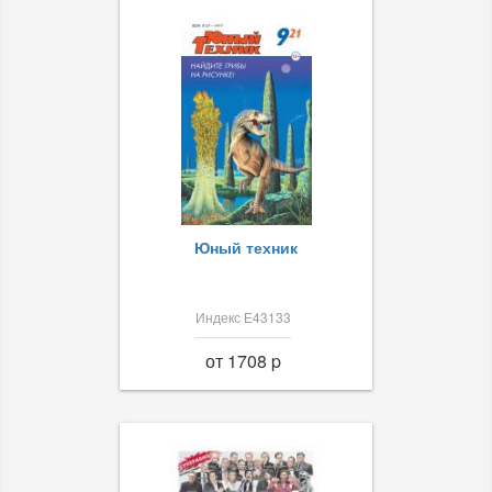
Юный техник
Индекс Е43133
от 1708 p