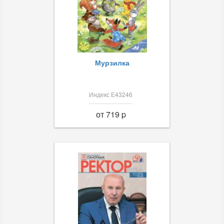
Мурзилка
Индекс Е43246
от 719 p