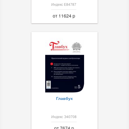
Индекс Е84787
от 11624 p
Главбух
Индекс Э40708
от 7674 p