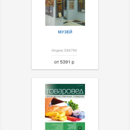
МУЗЕЙ
Индекс Е84794
от 5391 p