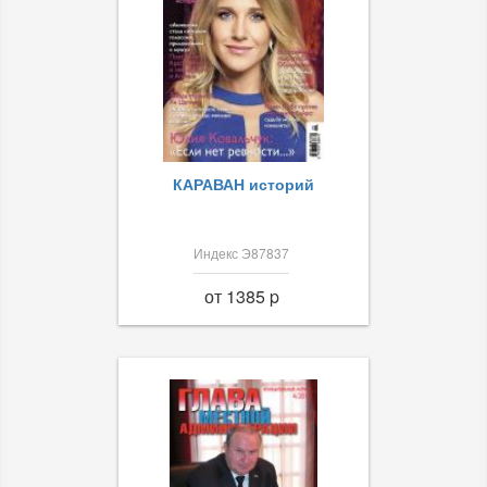
КАРАВАН историй
Индекс Э87837
от 1385 p