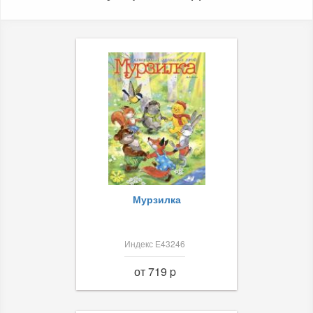
Мурзилка
Индекс Е43246
от 719 p