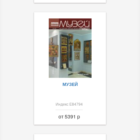
МУЗЕЙ
Индекс Е84794
от 5391 p