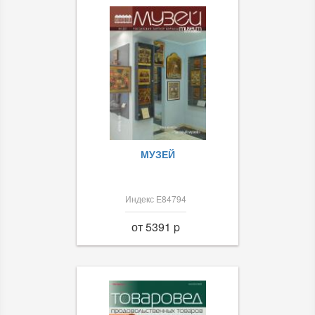
МУЗЕЙ
Индекс Е84794
от 5391 p