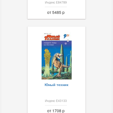
Индекс Е84789
от 5485 p
Юный техник
Индекс Е43133
от 1708 p