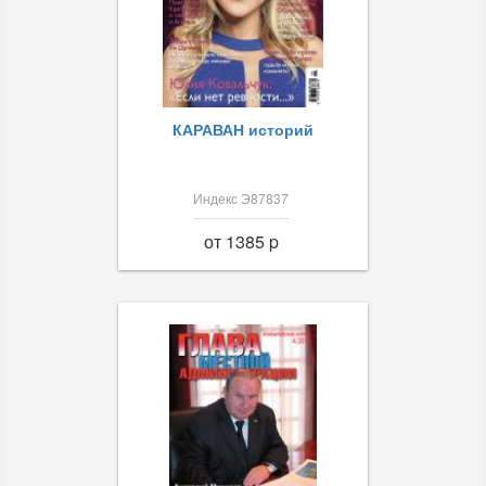
КАРАВАН историй
Индекс Э87837
от 1385 p