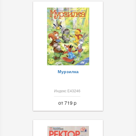
Мурзилка
Индекс Е43246
от 719 p