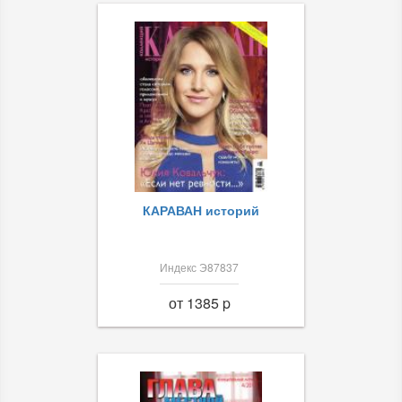
КАРАВАН историй
Индекс Э87837
от 1385 p