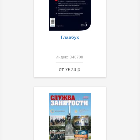
Главбух
Индекс Э40708
от 7674 p