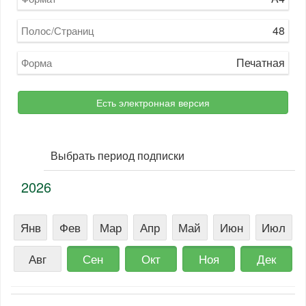
48
Полос/Страниц
Печатная
Форма
Есть электронная версия
Выбрать период подписки
2026
Янв
Фев
Мар
Апр
Май
Июн
Июл
Авг
Сен
Окт
Ноя
Дек