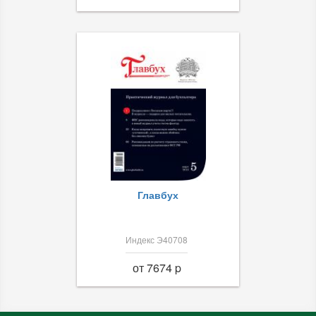
Главбух
Индекс Э40708
от 7674 p