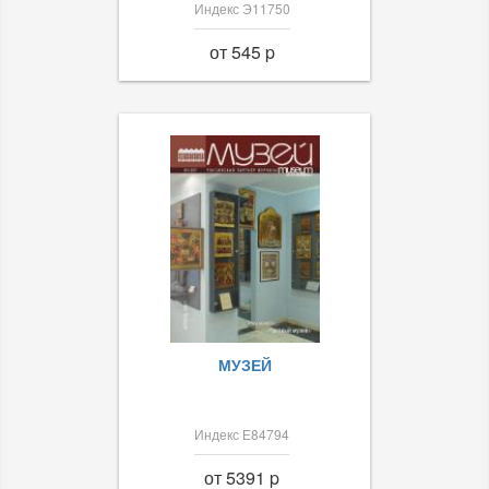
Индекс Э11750
от 545 p
МУЗЕЙ
Индекс Е84794
от 5391 p