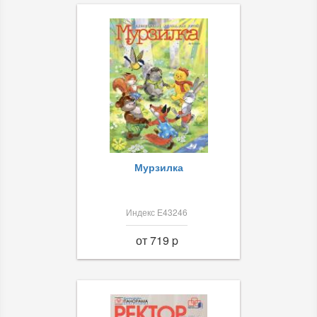
Мурзилка
Индекс Е43246
от 719 p