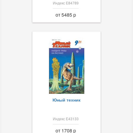
Индекс Е84789
от 5485 p
Юный техник
Индекс Е43133
от 1708 p