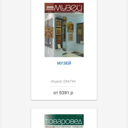
МУЗЕЙ
Индекс Е84794
от 5391 p