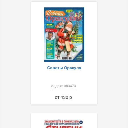
Советы Оракула
Индекс Ф83473
от 430 p