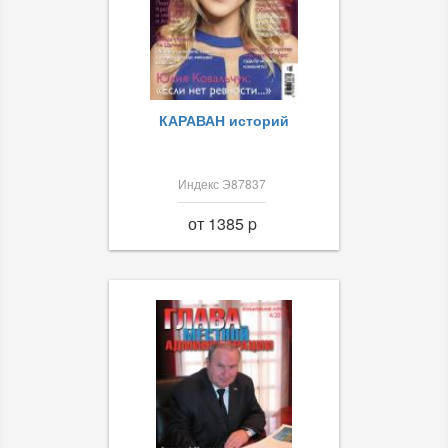
КАРАВАН историй
Индекс Э87837
от 1385 p