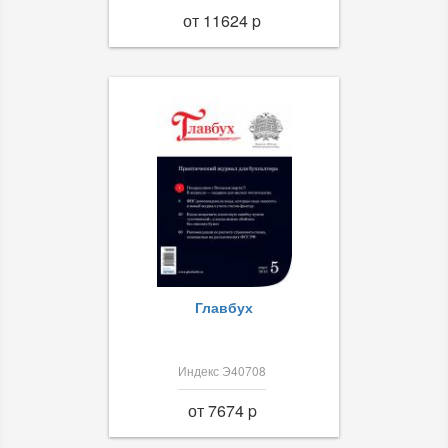
от 11624 p
Главбух
Индекс Э40708
от 7674 p