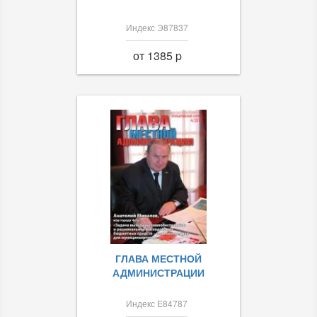
Индекс Э87837
от 1385 p
ГЛАВА МЕСТНОЙ
АДМИНИСТРАЦИИ
Индекс Е84787