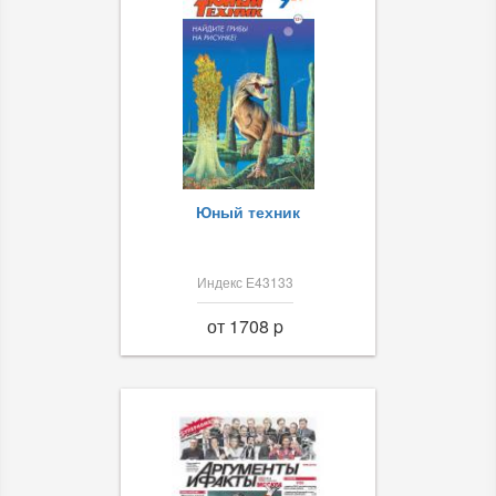
Юный техник
Индекс Е43133
от 1708 p