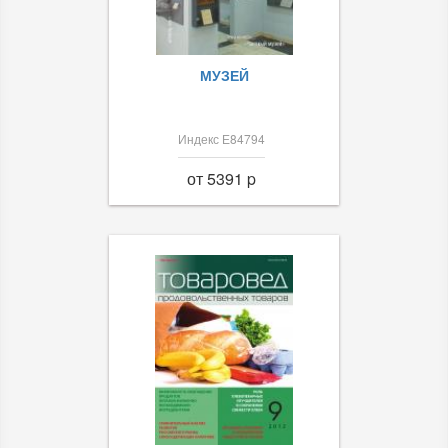
МУЗЕЙ
Индекс Е84794
от 5391 p