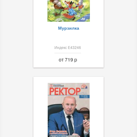
Мурзилка
Индекс Е43246
от 719 p