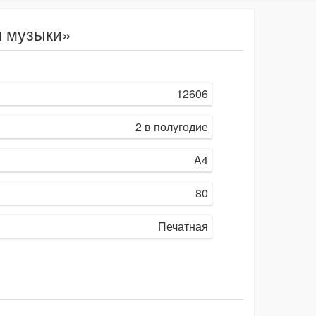
я музыки»
12606
2 в полугодие
A4
80
Печатная