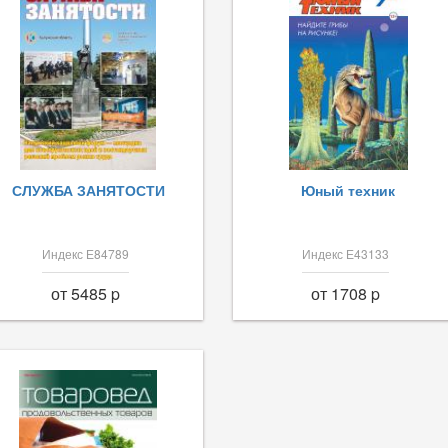
СЛУЖБА ЗАНЯТОСТИ
Юный техник
Индекс Е84789
Индекс Е43133
от 5485 p
от 1708 p