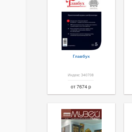
Главбух
Индекс Э40708
от 7674 p