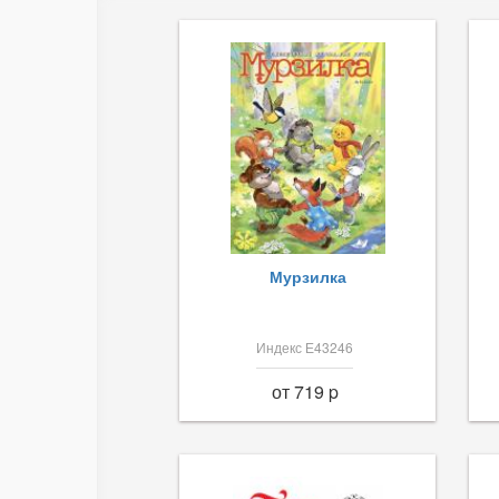
Мурзилка
Индекс Е43246
от 719 p