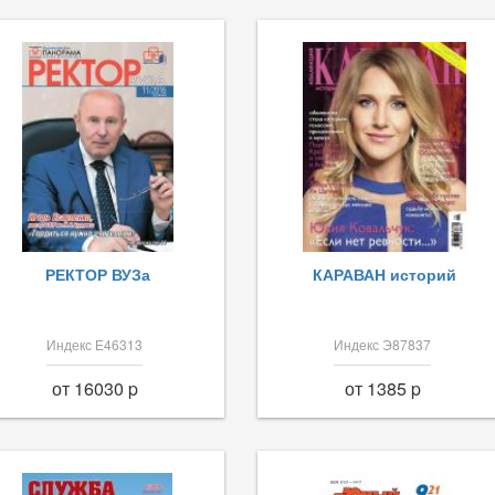
РЕКТОР ВУЗа
КАРАВАН историй
Индекс Е46313
Индекс Э87837
от 16030 p
от 1385 p