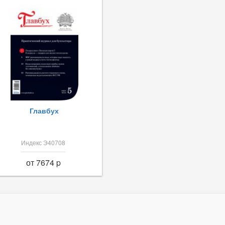
Главбух
Индекс Э40708
от 7674 p