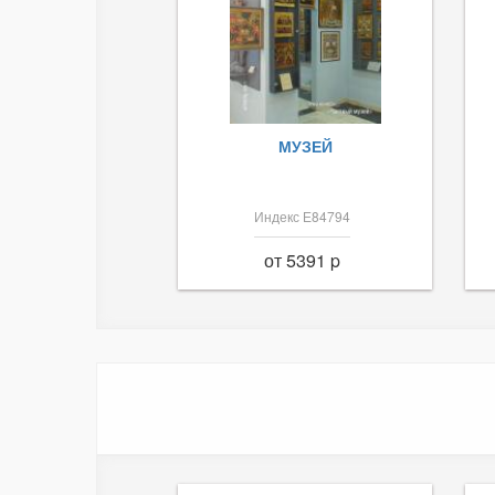
МУЗЕЙ
Индекс Е84794
от 5391 p