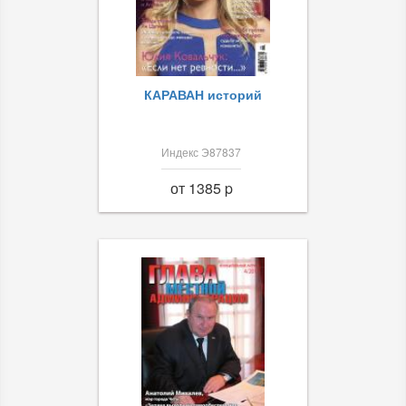
КАРАВАН историй
Индекс Э87837
от 1385 p