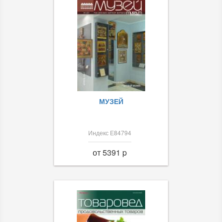
МУЗЕЙ
Индекс Е84794
от 5391 p