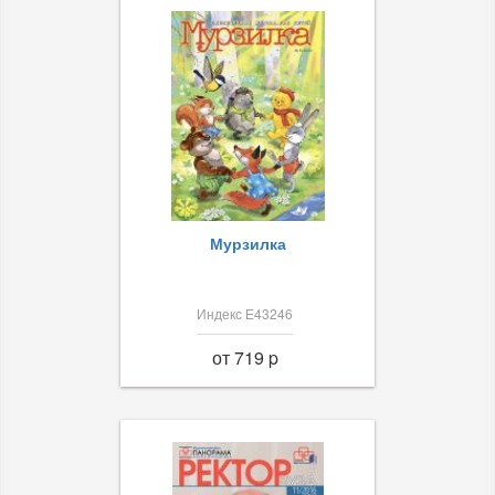
Мурзилка
Индекс Е43246
от 719 p