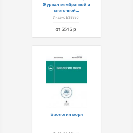
Журнал мембранной и
клеточной...
Индекс Е38990
от 5515 p
Биология моря
Индекс Е41358