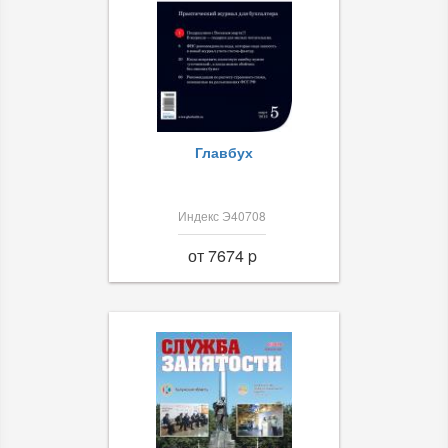
Главбух
Индекс Э40708
от 7674 p