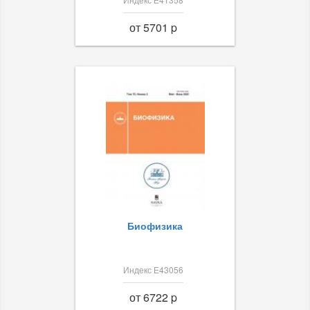
от 5701 p
Биофизика
Индекс Е43056
от 6722 p