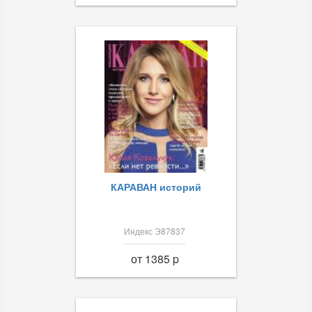
КАРАВАН историй
Индекс Э87837
от 1385 p