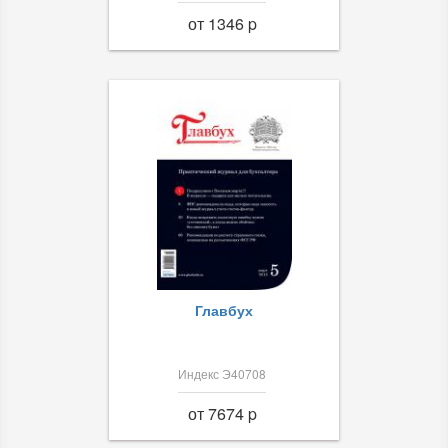
от 1346 p
Главбух
Индекс Э40708
от 7674 p