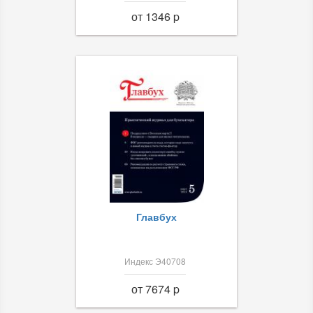
от 1346 p
Главбух
Индекс Э40708
от 7674 p