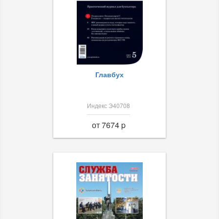
Главбух
Индекс Э40708
от 7674 p