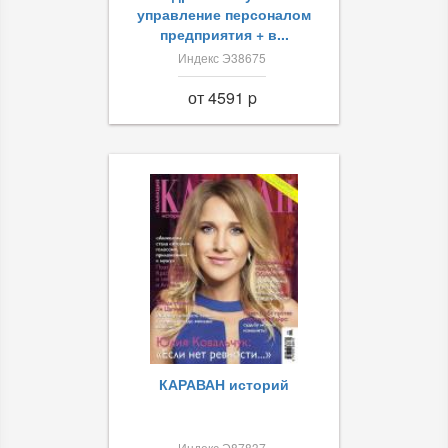
управление персоналом
предприятия + в...
Индекс Э38675
от 4591 p
КАРАВАН историй
Индекс Э87837