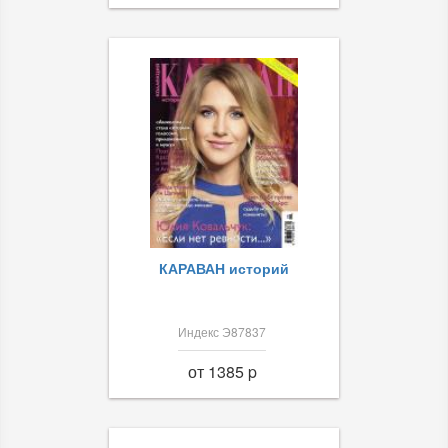
КАРАВАН историй
Индекс Э87837
от 1385 p