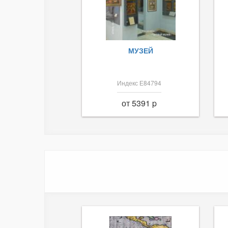
МУЗЕЙ
Индекс Е84794
от 5391 p