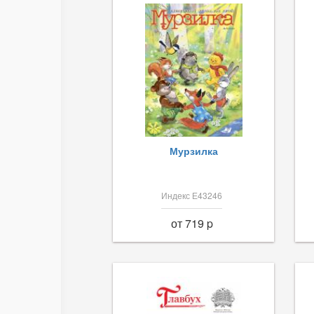
Мурзилка
Индекс Е43246
от 719 p