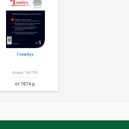
Главбух
Индекс Э40708
от 7674 p