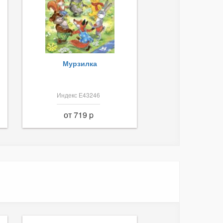
Мурзилка
Индекс Е43246
от 719 p