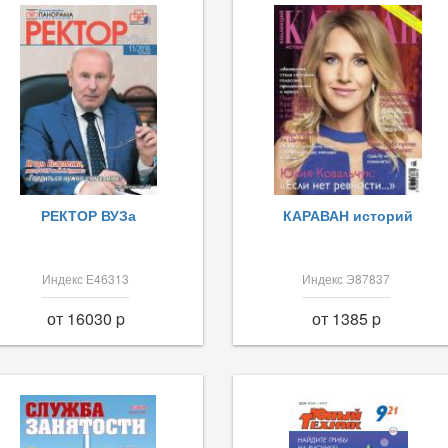
РЕКТОР ВУЗа
КАРАВАН историй
Индекс Е46313
Индекс Э87837
от 16030 p
от 1385 p