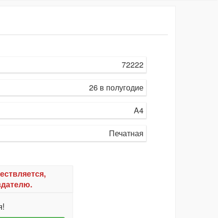
72222
26 в полугодие
A4
Печатная
ествляется,
здателю.
я!