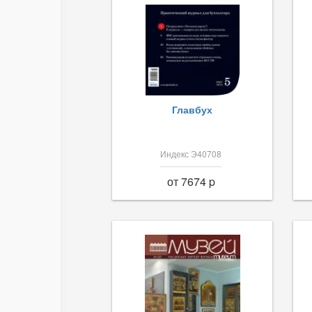
Главбух
Индекс Э40708
от 7674 p