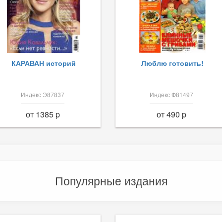
КАРАВАН историй
Люблю готовить!
Индекс Э87837
Индекс Ф81497
от 1385 p
от 490 p
Популярные издания