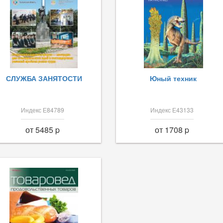
СЛУЖБА ЗАНЯТОСТИ
Юный техник
Индекс Е84789
Индекс Е43133
от 5485 p
от 1708 p