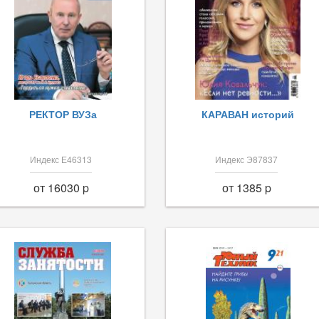
РЕКТОР ВУЗа
КАРАВАН историй
Индекс Е46313
Индекс Э87837
от 16030 p
от 1385 p