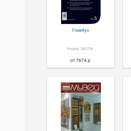
Главбух
Индекс Э40708
от 7674 p