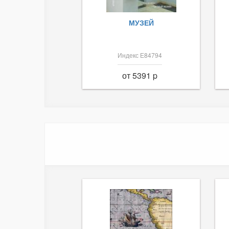
МУЗЕЙ
Индекс Е84794
от 5391 p