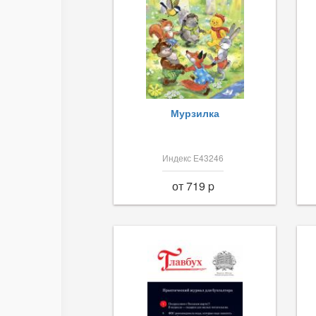
Мурзилка
Индекс Е43246
от 719 p