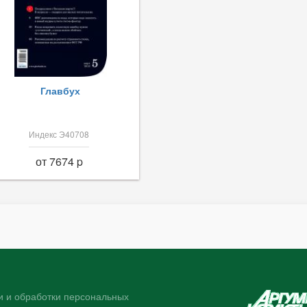
Главбух
Индекс Э40708
от 7674 p
 и обработки персональных