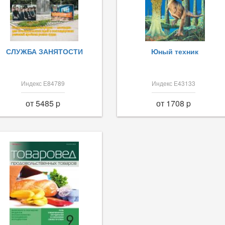
СЛУЖБА ЗАНЯТОСТИ
Юный техник
Индекс Е84789
Индекс Е43133
от 5485 p
от 1708 p