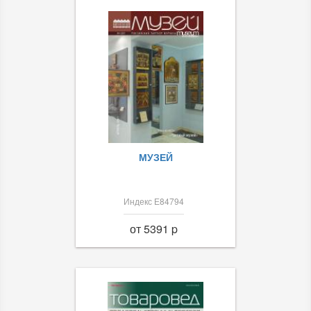
МУЗЕЙ
Индекс Е84794
от 5391 p