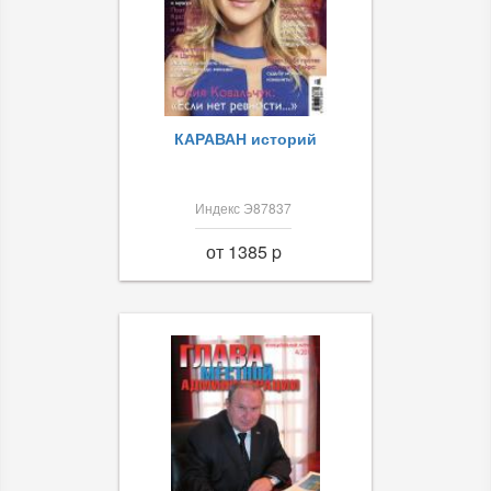
КАРАВАН историй
Индекс Э87837
от 1385 p