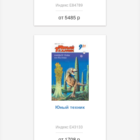
Индекс Е84789
от 5485 p
Юный техник
Индекс Е43133
от 1708 p