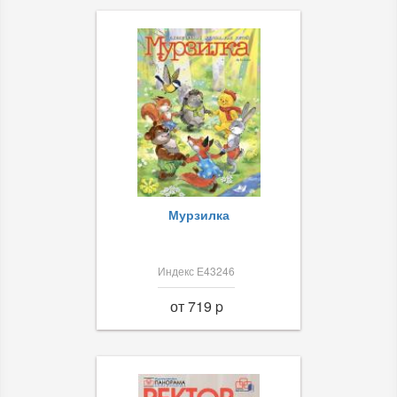
Мурзилка
Индекс Е43246
от 719 p