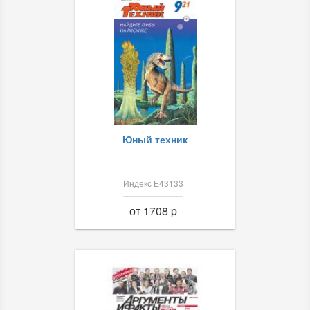
Юный техник
Индекс Е43133
от 1708 p