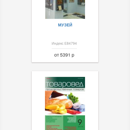
МУЗЕЙ
Индекс Е84794
от 5391 p