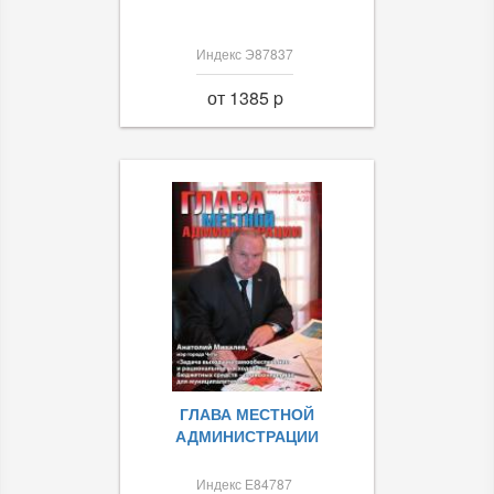
Индекс Э87837
от 1385 p
ГЛАВА МЕСТНОЙ
АДМИНИСТРАЦИИ
Индекс Е84787