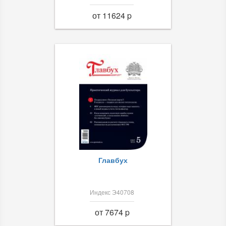
от 11624 p
Главбух
Индекс Э40708
от 7674 p