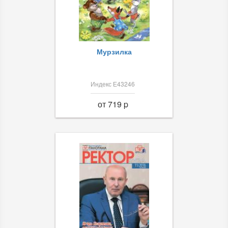
Мурзилка
Индекс Е43246
от 719 p