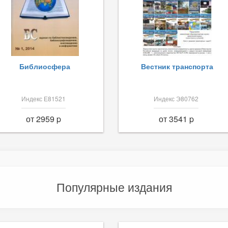
Библиосфера
Вестник транспорта
Индекс Е81521
Индекс Э80762
от 2959 p
от 3541 p
Популярные издания