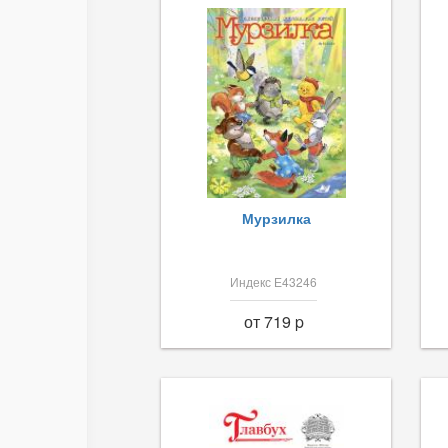
Мурзилка
Индекс Е43246
от 719 p