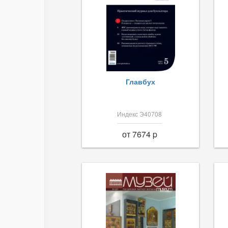
Главбух
Индекс Э40708
от 7674 p