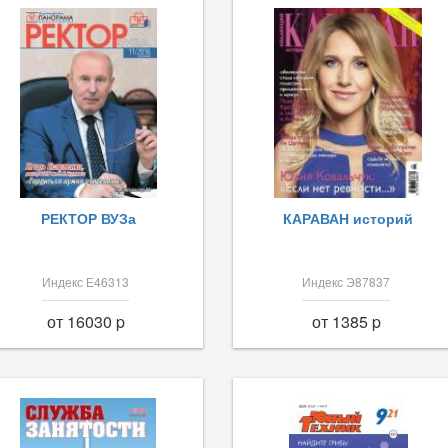
РЕКТОР ВУЗа
КАРАВАН историй
Индекс Е46313
Индекс Э87837
от 16030 p
от 1385 p