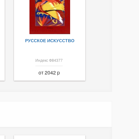
РУССКОЕ ИСКУССТВО
Индекс Ф84377
от 2042 p