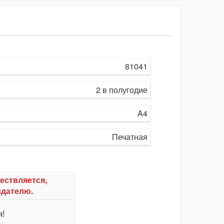
81041
2 в полугодие
A4
Печатная
ествляется,
здателю.
я!