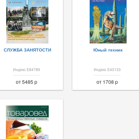
СЛУЖБА ЗАНЯТОСТИ
Юный техник
Индекс Е84789
Индекс Е43133
от 5485 p
от 1708 p