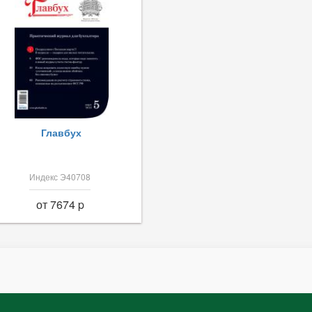
Главбух
Индекс Э40708
от 7674 p