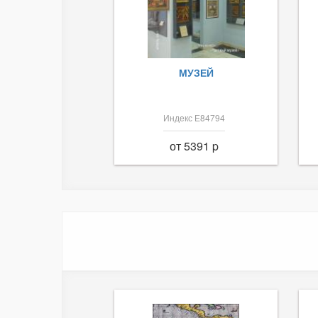
МУЗЕЙ
Индекс Е84794
от 5391 p