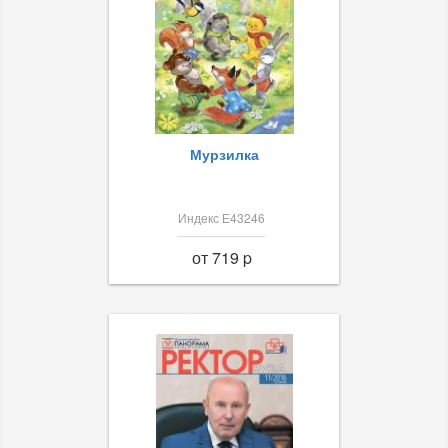
Мурзилка
Индекс Е43246
от 719 p