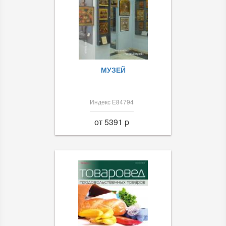
МУЗЕЙ
Индекс Е84794
от 5391 p