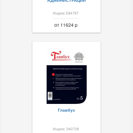
АДМИНИСТРАЦИИ
Индекс Е84787
от 11624 p
Главбух
Индекс Э40708