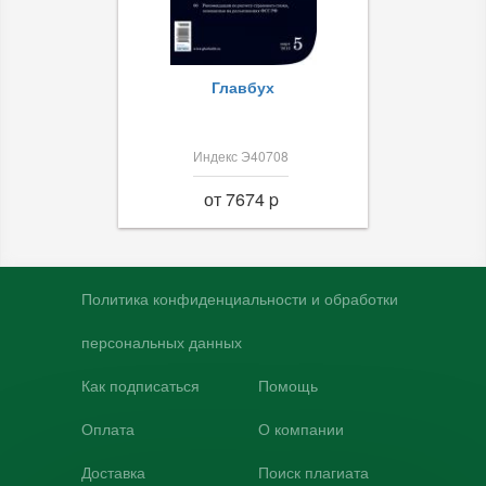
Главбух
Индекс Э40708
от 7674 p
Политика конфиденциальности и обработки
персональных данных
Как подписаться
Помощь
Оплата
О компании
Доставка
Поиск плагиата