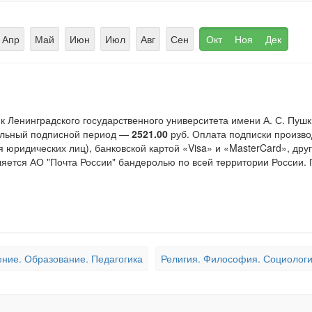
Апр
Май
Июн
Июл
Авг
Сен
Окт
Ноя
Дек
Ленинградского государственного университета имени А. С. Пушкина
мальный подписной период —
2521.00
руб. Оплата подписки произв
я юридических лиц), банковской картой «Visa» и «MasterCard», д
ляется АО "Почта России" бандеролью по всей территории России.
ние. Образование. Педагогика
Религия. Философия. Социологи