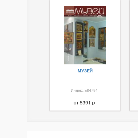
МУЗЕЙ
Индекс Е84794
от 5391 p