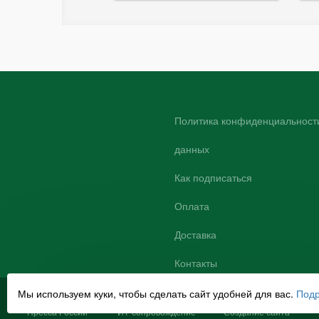
Политика конфиденциальности
данных
Как подписаться
Оплата
Доставка
Контакты
Мы используем куки, чтобы сделать сайт удобней для вас.
Под
© 2007-2025
НЦР Руконт
Promoting
Пресса России
ИТ-сопровождение
Создание сайта