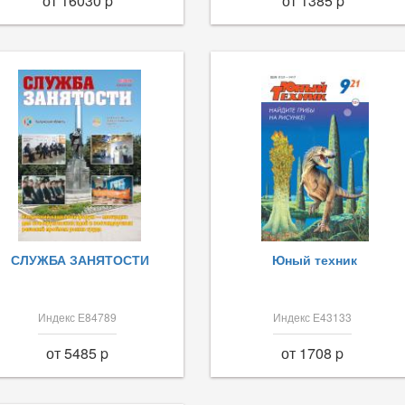
от 16030 p
от 1385 p
СЛУЖБА ЗАНЯТОСТИ
Юный техник
Индекс Е84789
Индекс Е43133
от 5485 p
от 1708 p