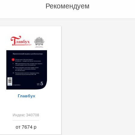
Рекомендуем
Главбух
Индекс Э40708
от 7674 p