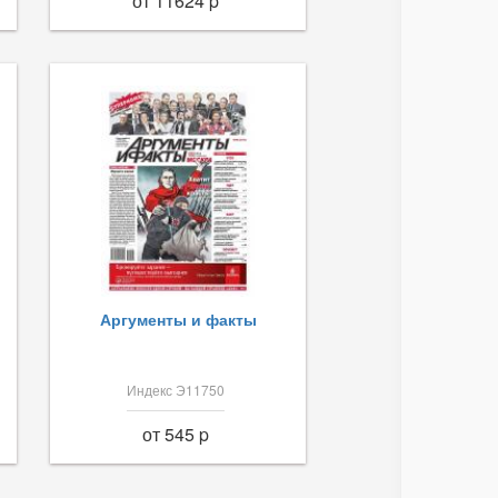
от 11624 p
Аргументы и факты
Индекс Э11750
от 545 p