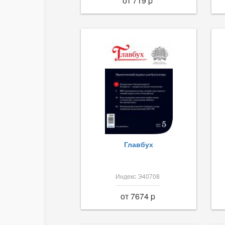
от 719 p
Главбух
Индекс Э40708
от 7674 p