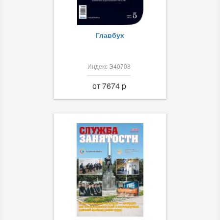
Главбух
Индекс Э40708
от 7674 p