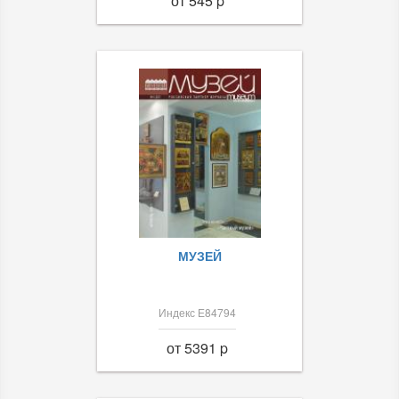
от 545 p
МУЗЕЙ
Индекс Е84794
от 5391 p