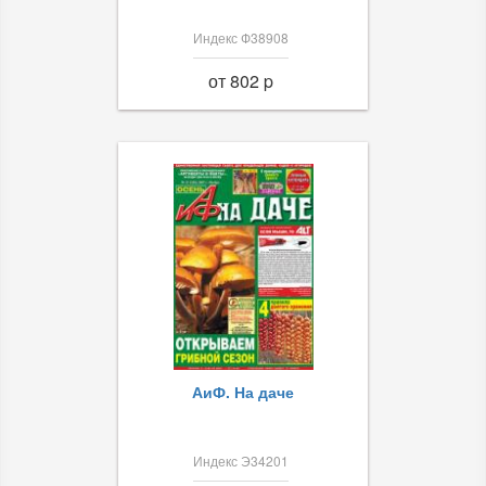
Индекс Ф38908
от 802 p
АиФ. На даче
Индекс Э34201