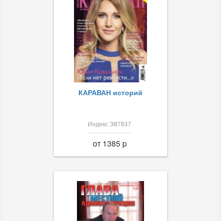
КАРАВАН историй
Индекс Э87837
от 1385 p