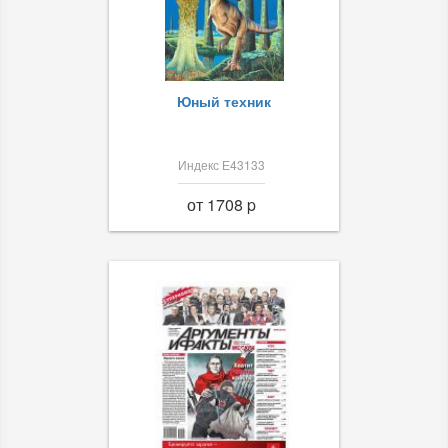
Юный техник
Индекс Е43133
от 1708 p