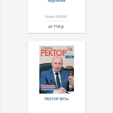
Мурзилка
Индекс Е43246
от 719 p
РЕКТОР ВУЗа