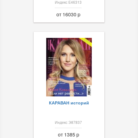
Индекс Е46313
от 16030 p
КАРАВАН историй
Индекс Э87837
от 1385 p