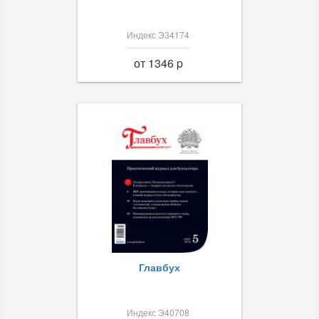
Индекс Э34174
от 1346 p
Главбух
Индекс Э40708