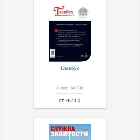
Главбух
Индекс Э40708
от 7674 p