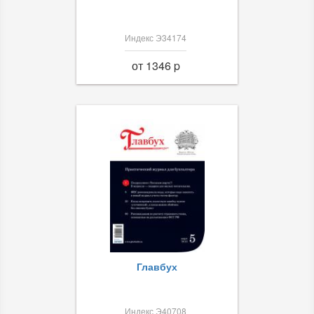
Индекс Э34174
от 1346 p
Главбух
Индекс Э40708