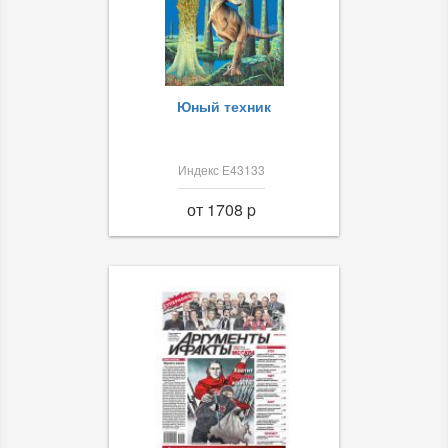
Юный техник
Индекс Е43133
от 1708 p