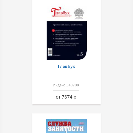
Главбух
Индекс Э40708
от 7674 p