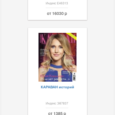
Индекс Е46313
от 16030 p
КАРАВАН историй
Индекс Э87837
от 1385 p