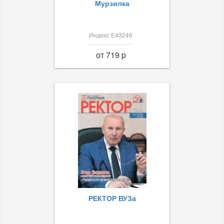
Мурзилка
Индекс Е43246
от 719 p
РЕКТОР ВУЗа