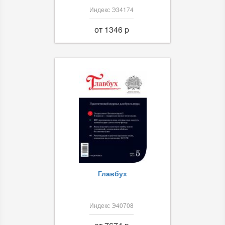
Индекс Э34174
от 1346 p
Главбух
Индекс Э40708