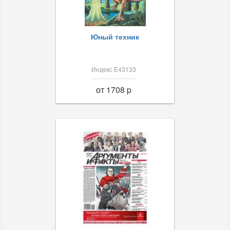
Юный техник
Индекс Е43133
от 1708 p