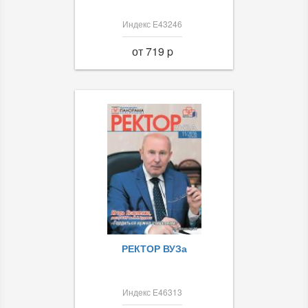
Индекс Е43246
от 719 p
РЕКТОР ВУЗа
Индекс Е46313