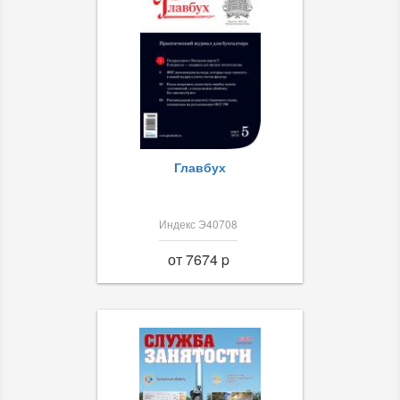
Главбух
Индекс Э40708
от 7674 p