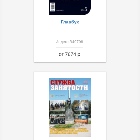
Главбух
Индекс Э40708
от 7674 p