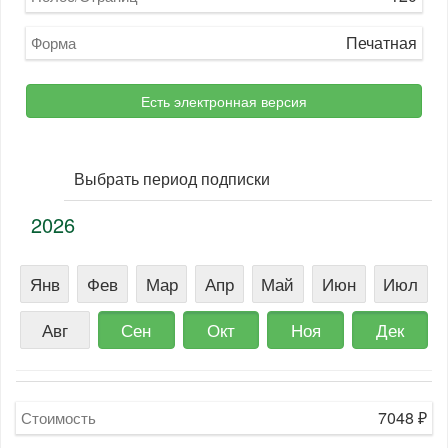
Печатная
Форма
Есть электронная версия
Выбрать период подписки
2026
Янв
Фев
Мар
Апр
Май
Июн
Июл
Авг
Сен
Окт
Ноя
Дек
7048
₽
Стоимость