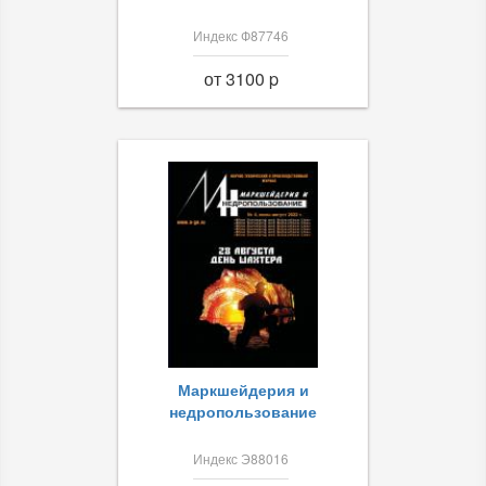
Индекс Ф87746
от 3100 p
Маркшейдерия и
недропользование
Индекс Э88016