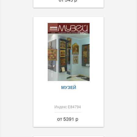
МУЗЕЙ
Индекс Е84794
от 5391 p