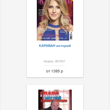
КАРАВАН историй
Индекс Э87837
от 1385 p