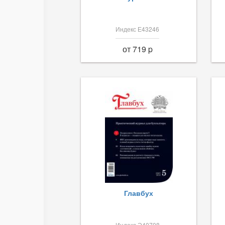
Индекс Е43246
от 719 p
Главбух
Индекс Э40708