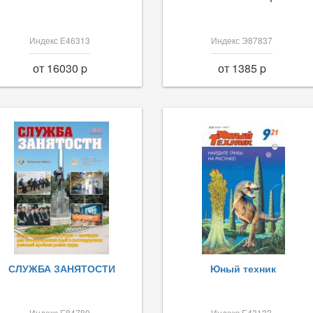
Индекс Е46313
Индекс Э87837
от 16030 p
от 1385 p
СЛУЖБА ЗАНЯТОСТИ
Юный техник
Индекс Е84789
Индекс Е43133