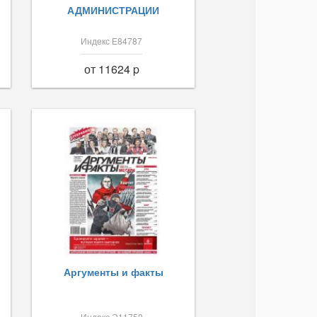
АДМИНИСТРАЦИИ
Индекс Е84787
от 11624 p
Аргументы и факты
Индекс Э11750