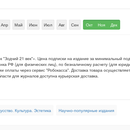
Апр
Май
Июн
Июл
Авг
Сен
Окт
Ноя
Дек
к "Зодчий 21 век"». Цена подписки на издание за минимальный п
ка РФ (для физических лиц), по безналичному расчету (для юридич
и оплаты через сервис "Робокасса". Доставка товара осуществляе
ласти для журналов доступна курьерская доставка.
усство. Культура. Эстетика
Научно-популярные издания