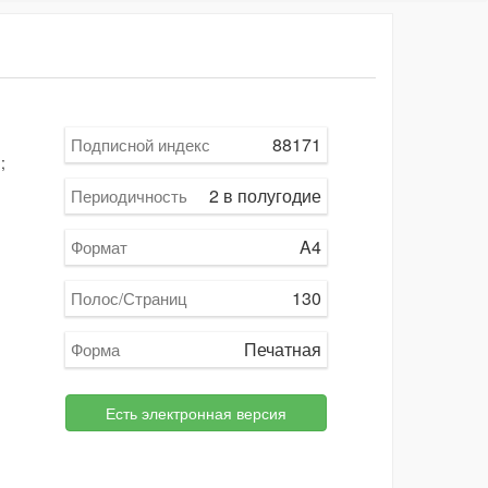
88171
Подписной индекс
;
2 в полугодие
Периодичность
A4
Формат
130
Полос/Страниц
Печатная
Форма
Есть электронная версия