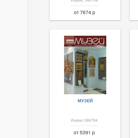
от 7674 p
МУЗЕЙ
Индекс Е84794
от 5391 p