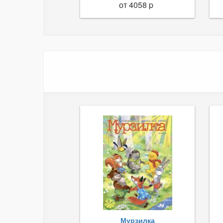
от 4058 p
Мурзилка