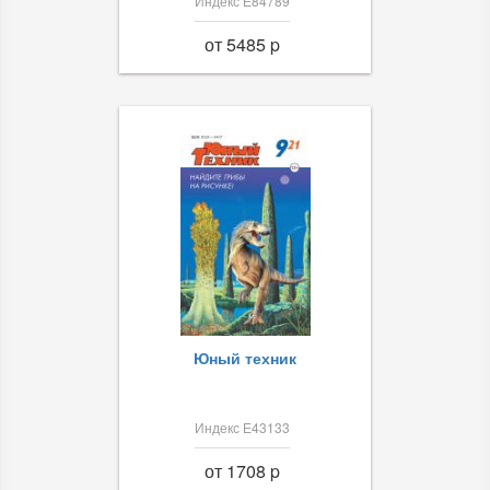
Индекс Е84789
от 5485 p
Юный техник
Индекс Е43133
от 1708 p