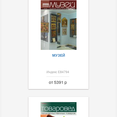
МУЗЕЙ
Индекс Е84794
от 5391 p