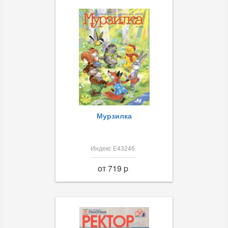
Мурзилка
Индекс Е43246
от 719 p