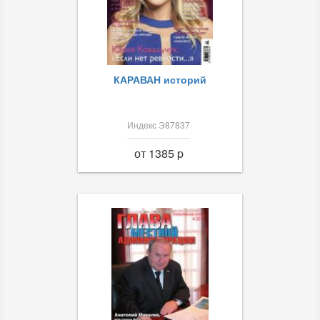
КАРАВАН историй
Индекс Э87837
от 1385 p